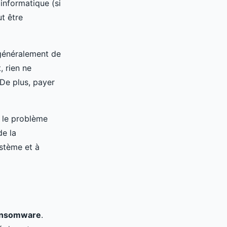
 informatique (si
t être
généralement de
, rien ne
 De plus, payer
 le problème
de la
ystème et à
ansomware
.