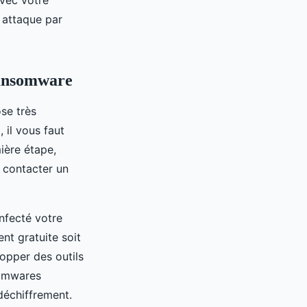
 attaque par
ransomware
se très
, il vous faut
ière étape,
 contacter un
infecté votre
ent gratuite soit
lopper des outils
somwares
déchiffrement.