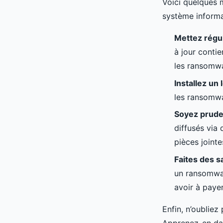
Voici quelques 
système informa
Mettez régul
à jour conti
les ransomw
Installez un 
les ransomwa
Soyez pruden
diffusés via 
pièces joint
Faites des 
un ransomwar
avoir à paye
Enfin, n’oubliez
Apprenez-en da