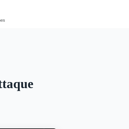
nes
ttaque