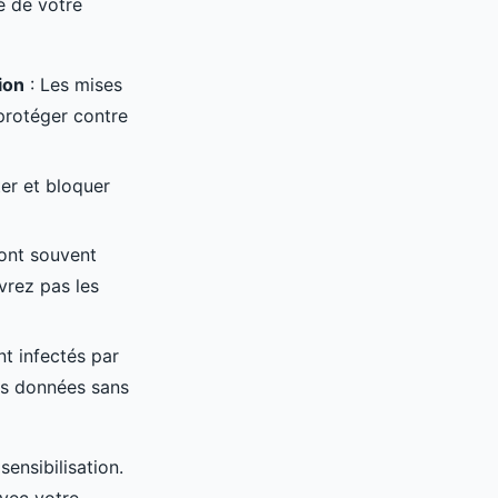
é de votre
ion
: Les mises
protéger contre
er et bloquer
ont souvent
uvrez pas les
nt infectés par
os données sans
ensibilisation.
vec votre