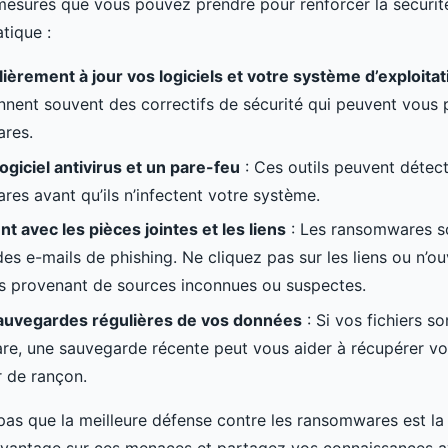
mesures que vous pouvez prendre pour renforcer la sécurit
tique :
ièrement à jour vos logiciels et votre système d’exploitat
ennent souvent des correctifs de sécurité qui peuvent vous 
ares.
logiciel antivirus et un pare-feu
: Ces outils peuvent détect
res avant qu’ils n’infectent votre système.
t avec les pièces jointes et les liens
: Les ransomwares s
des e-mails de phishing. Ne cliquez pas sur les liens ou n’o
es provenant de sources inconnues ou suspectes.
sauvegardes régulières de vos données
: Si vos fichiers so
e, une sauvegarde récente peut vous aider à récupérer v
r de rançon.
 pas que la meilleure défense contre les ransomwares est la s
vantage sur ces menaces et partagez vos connaissances a