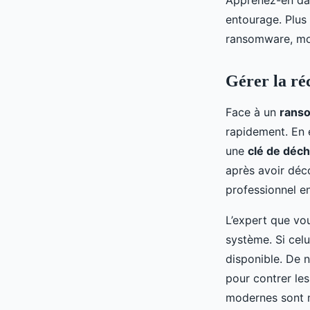
entourage. Plus
ransomware, moi
Gérer la ré
Face à un
rans
rapidement. En ef
une
clé de déc
après avoir déc
professionnel e
L’expert que vou
système. Si celu
disponible. De n
pour contrer le
modernes sont m