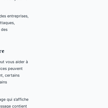
des entreprises,
attaques,
r des
re
ut vous aider à
ices peuvent
t, certains
ains
ge qui s’affiche
essage contient