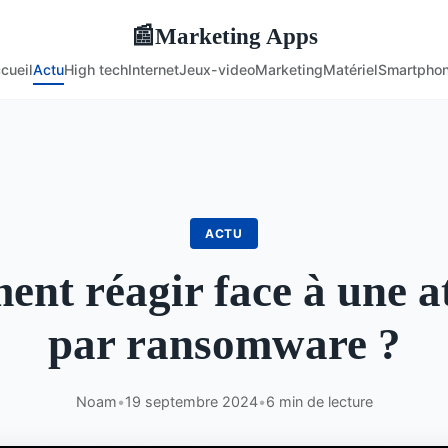
Marketing Apps
📰
cueil
Actu
High tech
Internet
Jeux-video
Marketing
Matériel
Smartpho
ACTU
nt réagir face à une a
par ransomware ?
Noam
•
19 septembre 2024
•
6 min de lecture