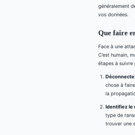
généralement des
vos données.
Que faire e
Face à une att
C’est humain, ma
étapes à suivre 
Déconnecte
chose à fair
la propagati
Identifiez l
type de rans
trouver une s